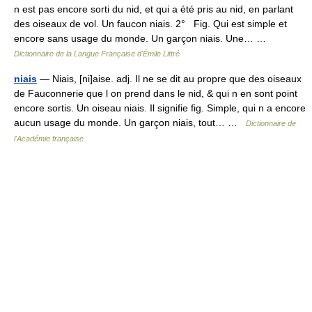
n est pas encore sorti du nid, et qui a été pris au nid, en parlant
des oiseaux de vol. Un faucon niais. 2° Fig. Qui est simple et
encore sans usage du monde. Un garçon niais. Une… …
Dictionnaire de la Langue Française d'Émile Littré
niais
— Niais, [ni]aise. adj. Il ne se dit au propre que des oiseaux
de Fauconnerie que l on prend dans le nid, & qui n en sont point
encore sortis. Un oiseau niais. Il signifie fig. Simple, qui n a encore
aucun usage du monde. Un garçon niais, tout… …
Dictionnaire de
l'Académie française