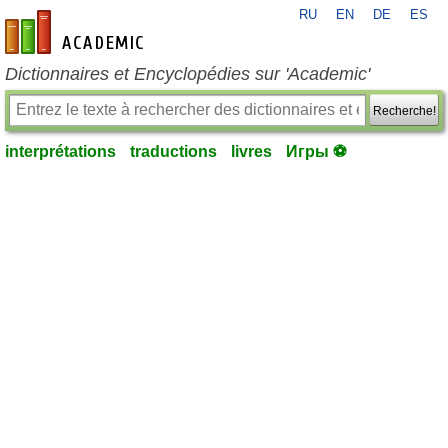
RU
EN
DE
ES
fr-academic.com
Dictionnaires et Encyclopédies sur 'Academic'
Recherche!
interprétations
traductions
livres
Игры ⚽