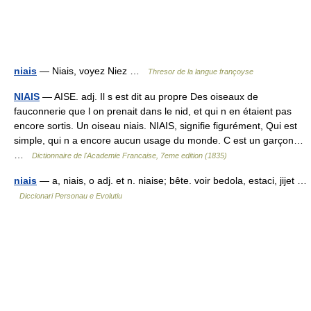
niais
— Niais, voyez Niez …
Thresor de la langue françoyse
NIAIS
— AISE. adj. Il s est dit au propre Des oiseaux de
fauconnerie que l on prenait dans le nid, et qui n en étaient pas
encore sortis. Un oiseau niais. NIAIS, signifie figurément, Qui est
simple, qui n a encore aucun usage du monde. C est un garçon…
…
Dictionnaire de l'Academie Francaise, 7eme edition (1835)
niais
— a, niais, o adj. et n. niaise; bête. voir bedola, estaci, jijet …
Diccionari Personau e Evolutiu