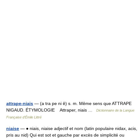
attrape-niais
— (a tra pe ni ê) s. m. Même sens que ATTRAPE
NIGAUD. ÉTYMOLOGIE Attraper, niais …
Dictionnaire de la Langue
Française d'Émile Littré
niaise
— ● niais, niaise adjectif et nom (latin populaire nidax, acis,
pris au nid) Qui est sot et gauche par excès de simplicité ou