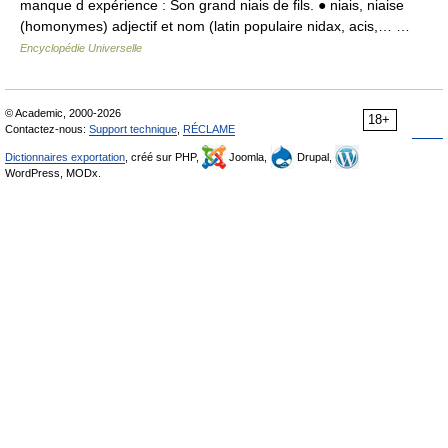
manque d expérience : Son grand niais de fils. ● niais, niaise
(homonymes) adjectif et nom (latin populaire nidax, acis,… …
Encyclopédie Universelle
© Academic, 2000-2026
18+
Contactez-nous:
Support technique
,
RÉCLAME
Dictionnaires exportation
, créé sur PHP,
Joomla,
Drupal,
WordPress, MODx.