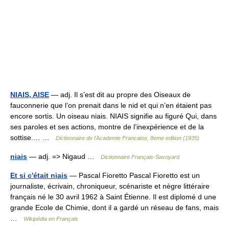
NIAIS, AISE
— adj. Il s’est dit au propre des Oiseaux de
fauconnerie que l’on prenait dans le nid et qui n’en étaient pas
encore sortis. Un oiseau niais. NIAIS signifie au figuré Qui, dans
ses paroles et ses actions, montre de l’inexpérience et de la
sottise.… …
Dictionnaire de l'Academie Francaise, 8eme edition (1935)
niais
— adj. => Nigaud …
Dictionnaire Français-Savoyard
Et si c'était niais
— Pascal Fioretto Pascal Fioretto est un
journaliste, écrivain, chroniqueur, scénariste et nègre littéraire
français né le 30 avril 1962 à Saint Étienne. Il est diplomé d une
grande Ecole de Chimie, dont il a gardé un réseau de fans, mais
…
Wikipédia en Français