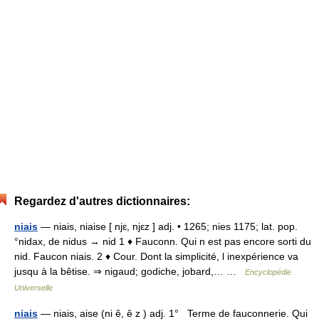
Regardez d'autres dictionnaires:
niais
— niais, niaise [ njɛ, njɛz ] adj. • 1265; nies 1175; lat. pop.
°nidax, de nidus → nid 1 ♦ Fauconn. Qui n est pas encore sorti du
nid. Faucon niais. 2 ♦ Cour. Dont la simplicité, l inexpérience va
jusqu à la bêtise. ⇒ nigaud; godiche, jobard,… …
Encyclopédie
Universelle
niais
— niais, aise (ni ê, ê z ) adj. 1° Terme de fauconnerie. Qui