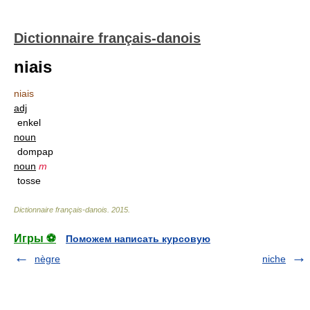
Dictionnaire français-danois
niais
niais
adj
enkel
noun
dompap
noun
m
tosse
Dictionnaire français-danois
.
2015
.
Игры ⚽
Поможем написать курсовую
nègre
niche